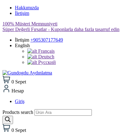
Hakkımızda
İletişim
100% Müşteri Memnuniyeti
Süper Değerli Fırsatlar - Kuponlarla daha fazla tasarruf edin
İletişim
+905307177649
English
Français
Deutsch
Pусский
0
Sepet
Hesap
Giriş
Products search
0
Sepet