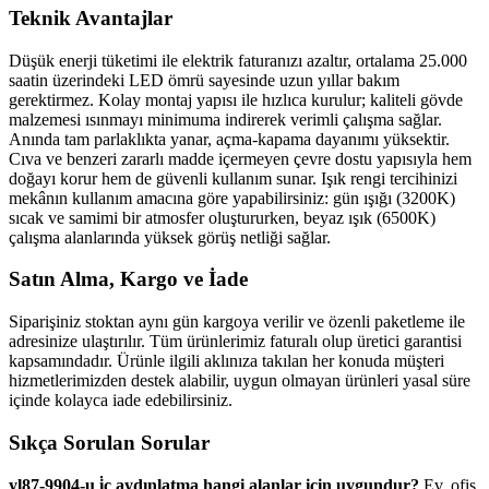
Teknik Avantajlar
Düşük enerji tüketimi ile elektrik faturanızı azaltır, ortalama 25.000
saatin üzerindeki LED ömrü sayesinde uzun yıllar bakım
gerektirmez. Kolay montaj yapısı ile hızlıca kurulur; kaliteli gövde
malzemesi ısınmayı minimuma indirerek verimli çalışma sağlar.
Anında tam parlaklıkta yanar, açma-kapama dayanımı yüksektir.
Cıva ve benzeri zararlı madde içermeyen çevre dostu yapısıyla hem
doğayı korur hem de güvenli kullanım sunar. Işık rengi tercihinizi
mekânın kullanım amacına göre yapabilirsiniz: gün ışığı (3200K)
sıcak ve samimi bir atmosfer oluştururken, beyaz ışık (6500K)
çalışma alanlarında yüksek görüş netliği sağlar.
Satın Alma, Kargo ve İade
Siparişiniz stoktan aynı gün kargoya verilir ve özenli paketleme ile
adresinize ulaştırılır. Tüm ürünlerimiz faturalı olup üretici garantisi
kapsamındadır. Ürünle ilgili aklınıza takılan her konuda müşteri
hizmetlerimizden destek alabilir, uygun olmayan ürünleri yasal süre
içinde kolayca iade edebilirsiniz.
Sıkça Sorulan Sorular
yl87-9904-u i̇ç aydınlatma hangi alanlar için uygundur?
Ev, ofis