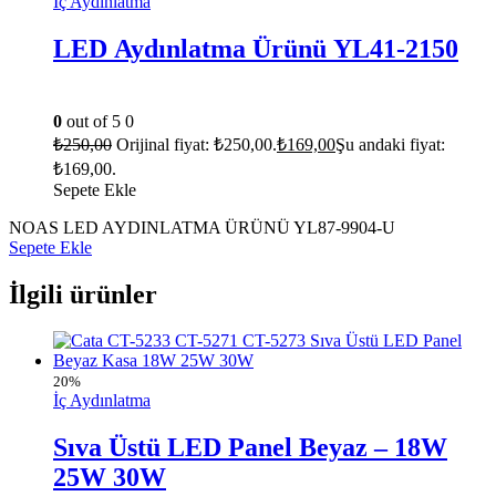
İç Aydınlatma
LED Aydınlatma Ürünü YL41-2150
0
out of 5
0
₺
250,00
Orijinal fiyat: ₺250,00.
₺
169,00
Şu andaki fiyat:
₺169,00.
Sepete Ekle
NOAS LED AYDINLATMA ÜRÜNÜ YL87-9904-U
Sepete Ekle
İlgili ürünler
20%
İç Aydınlatma
Sıva Üstü LED Panel Beyaz – 18W
25W 30W