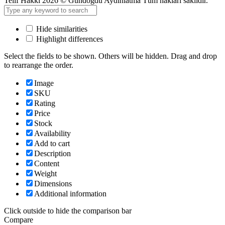
Telif Hakkı 2026 © Gündoğdu Aydınlatma Tüm hakları saklıdır.
Hide similarities
Highlight differences
Select the fields to be shown. Others will be hidden. Drag and drop
to rearrange the order.
Image
SKU
Rating
Price
Stock
Availability
Add to cart
Description
Content
Weight
Dimensions
Additional information
Click outside to hide the comparison bar
Compare