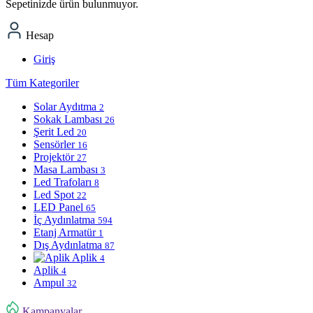
Sepetinizde ürün bulunmuyor.
Hesap
Giriş
Tüm Kategoriler
Solar Aydıtma
2
Sokak Lambası
26
Şerit Led
20
Sensörler
16
Projektör
27
Masa Lambası
3
Led Trafoları
8
Led Spot
22
LED Panel
65
İç Aydınlatma
594
Etanj Armatür
1
Dış Aydınlatma
87
Aplik
4
Aplik
4
Ampul
32
Kampanyalar