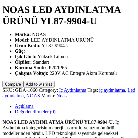
NOAS LED AYDINLATMA
ÜRÜNÜ YL87-9904-U
Marka:
NOAS
Model:
LED AYDINLATMA ÜRÜNÜ
Ürün Kodu:
YL87-9904-U
Güç:
Işık Gücü:
Yüksek Lümen
Ölçüler:
Standart
Koruma Sınıfı:
IP20/IP65
Çalışma Voltajı:
220V AC Entegre Akım Korumalı
Compare
Add to wishlist
SKU:
GDA-1060
Category:
İç Aydınlatma
Tags:
i̇ç aydınlatma
,
Led
aydınlatma
,
NOAS
Marka:
Noas
Açıklama
Değerlendirmeler (0)
NOAS LED AYDINLATMA ÜRÜNÜ YL87-9904-U
, İç
Aydınlatma kategorisinin enerji tasarruflu ve uzun ömürlü
modellerinden biridir. LED teknolojisi sayesinde geleneksel