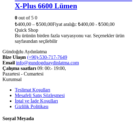
X-Plus 6600 Lümen
0
out of 5
0
₺
400,00
–
₺
500,00
Fiyat aralığı: ₺400,00 - ₺500,00
Quick Shop
Bu ürünün birden fazla varyasyonu var. Seçenekler ürün
sayfasından seçilebilir
Gündoğdu Aydınlatma
Bize Ulaşın
(+90)-530-717-7649
Email
info@gundogduaydinlatma.com
Çalışma saatları
09: 00:- 19:00,
Pazartesi - Cumartesi
Kurumsal
Teslimat Koşulları
Mesafeli Satış Sözleşmesi
İptal ve İade Koşulları
Gizlilik Politikası
Sosyal Meyada