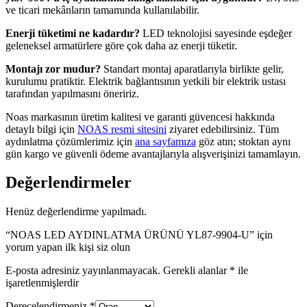
ve ticari mekânların tamamında kullanılabilir.
Enerji tüketimi ne kadardır?
LED teknolojisi sayesinde eşdeğer
geleneksel armatürlere göre çok daha az enerji tüketir.
Montajı zor mudur?
Standart montaj aparatlarıyla birlikte gelir,
kurulumu pratiktir. Elektrik bağlantısının yetkili bir elektrik ustası
tarafından yapılmasını öneririz.
Noas markasının üretim kalitesi ve garanti güvencesi hakkında
detaylı bilgi için
NOAS resmi sitesini
ziyaret edebilirsiniz. Tüm
aydınlatma çözümlerimiz için
ana sayfamıza
göz atın; stoktan aynı
gün kargo ve güvenli ödeme avantajlarıyla alışverişinizi tamamlayın.
Değerlendirmeler
Henüz değerlendirme yapılmadı.
“NOAS LED AYDINLATMA ÜRÜNÜ YL87-9904-U” için
yorum yapan ilk kişi siz olun
E-posta adresiniz yayınlanmayacak.
Gerekli alanlar
*
ile
işaretlenmişlerdir
Derecelendirmeniz
*