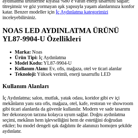
aydınlatma ürünlerine kıyasla %80’e varan enerji tasarrufu sağlar;
titreşimsiz ve göz yormayan ışık yapısıyla yaşam alanlarınıza konfor
katar. Benzer modeller için
İç Aydınlatma kategorimizi
inceleyebilirsiniz.
NOAS LED AYDINLATMA ÜRÜNÜ
YL87-9904-U Özellikleri
Marka:
Noas
Ürün Tipi:
İç Aydınlatma
Model Kodu:
YL87-9904-U
Kullanım Alanı:
Ev, ofis, mağaza, otel ve ticari alanlar
Teknoloji:
Yüksek verimli, enerji tasarruflu LED
Kullanım Alanları
İç Aydınlatma; salon, mutfak, yatak odası, koridor gibi ev içi
mekânların yanı sıra ofis, mağaza, otel, kafe, restoran ve showroom
gibi ticari alanlarda da güvenle kullanılır. Modern ve sade tasarımı
her dekorasyon tarzına kolayca uyum sağlar. Doğru aydınlatma
seçimi, mekânın hem işlevselliğini hem de estetiğini doğrudan
etkiler; bu model dengeli ışık dağılımı ile alanınızı homojen şekilde
aydınlatır.