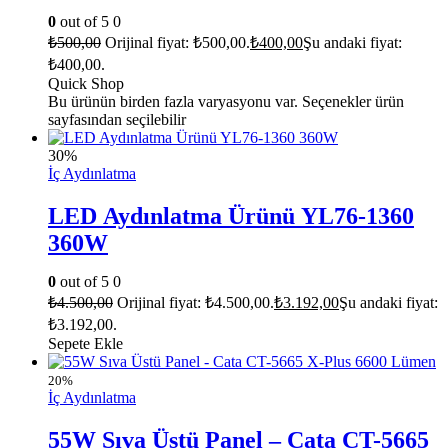
0
out of 5
0
₺
500,00
Orijinal fiyat: ₺500,00.
₺
400,00
Şu andaki fiyat:
₺400,00.
Quick Shop
Bu ürünün birden fazla varyasyonu var. Seçenekler ürün
sayfasından seçilebilir
30%
İç Aydınlatma
LED Aydınlatma Ürünü YL76-1360
360W
0
out of 5
0
₺
4.500,00
Orijinal fiyat: ₺4.500,00.
₺
3.192,00
Şu andaki fiyat:
₺3.192,00.
Sepete Ekle
20%
İç Aydınlatma
55W Sıva Üstü Panel – Cata CT-5665