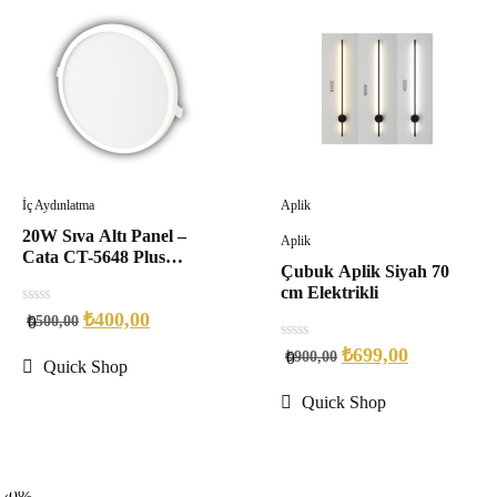
İç Aydınlatma
Aplik
20W Sıva Altı Panel –
Aplik
Cata CT-5648 Plus
Çubuk Aplik Siyah 70
Ayarlanabilir
cm Elektrikli
0
₺
400,00
₺
500,00
0
out
of
0
₺
699,00
₺
900,00
0
5
Quick Shop
out
of
5
Quick Shop
20%