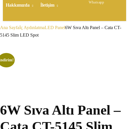
Whatsapp
Hakkımızda
İletişim
Ana Sayfa
İç Aydınlatma
LED Panel
6W Sıva Altı Panel – Cata CT-
5145 Slim LED Spot
İndirim!
6W Sıva Altı Panel –
Cata CT-5145 Slim