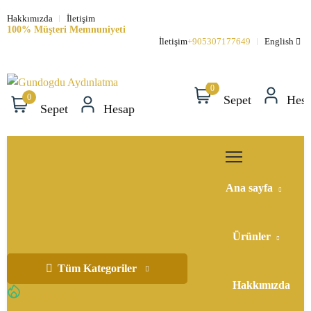
Hakkımızda
İletişim
100% Müşteri Memnuniyeti
S
İletişim
+905307177649
English
0
0
Sepet
Hes
Sepet
Hesap
Ana sayfa
Ürünler
Tüm Kategoriler
Hakkımızda
Kampanyalar