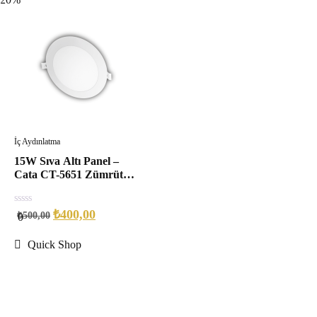
İç Aydınlatma
15W Sıva Altı Panel –
Cata CT-5651 Zümrüt
LED Spot
0
₺
400,00
₺
500,00
0
out
of
5
Quick Shop