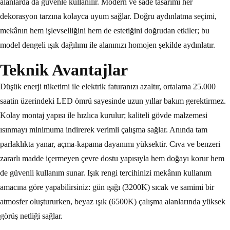
alanlarda da güvenle kullanılır. Modern ve sade tasarımı her
dekorasyon tarzına kolayca uyum sağlar. Doğru aydınlatma seçimi,
mekânın hem işlevselliğini hem de estetiğini doğrudan etkiler; bu
model dengeli ışık dağılımı ile alanınızı homojen şekilde aydınlatır.
Teknik Avantajlar
Düşük enerji tüketimi ile elektrik faturanızı azaltır, ortalama 25.000
saatin üzerindeki LED ömrü sayesinde uzun yıllar bakım gerektirmez.
Kolay montaj yapısı ile hızlıca kurulur; kaliteli gövde malzemesi
ısınmayı minimuma indirerek verimli çalışma sağlar. Anında tam
parlaklıkta yanar, açma-kapama dayanımı yüksektir. Cıva ve benzeri
zararlı madde içermeyen çevre dostu yapısıyla hem doğayı korur hem
de güvenli kullanım sunar. Işık rengi tercihinizi mekânın kullanım
amacına göre yapabilirsiniz: gün ışığı (3200K) sıcak ve samimi bir
atmosfer oluştururken, beyaz ışık (6500K) çalışma alanlarında yüksek
görüş netliği sağlar.