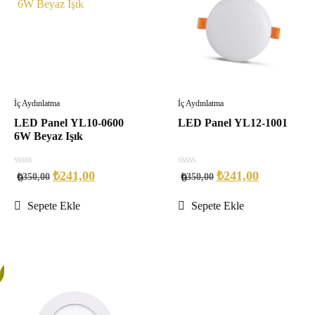
İç Aydınlatma
İç Aydınlatma
LED Panel YL10-0600
LED Panel YL12-1001
6W Beyaz Işık
0
0
₺
241,00
₺
241,00
₺
350,00
₺
350,00
0
0
out
out
of
of
5
5
Sepete Ekle
Sepete Ekle