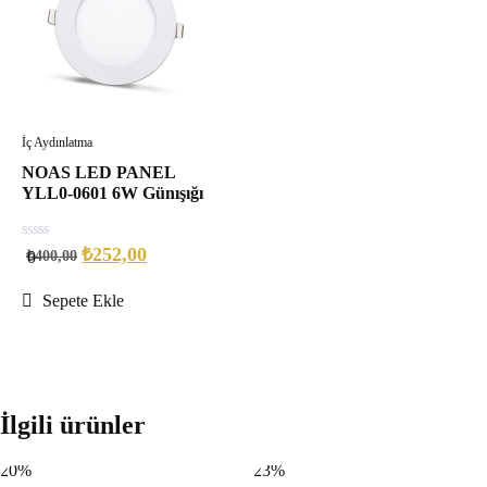
İç Aydınlatma
NOAS LED PANEL
YLL0-0601 6W Günışığı
0
₺
252,00
₺
400,00
0
out
of
5
Sepete Ekle
İlgili ürünler
20%
23%