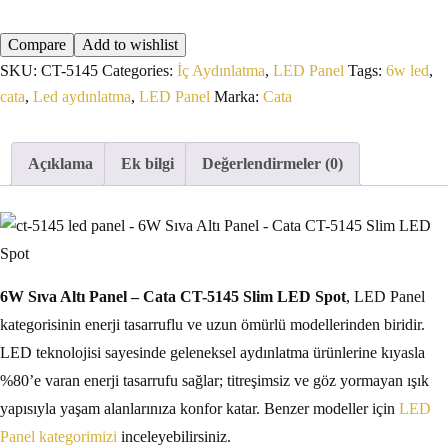
Compare
Add to wishlist
SKU:
CT-5145
Categories:
İç Aydınlatma
,
LED Panel
Tags:
6w led
,
cata
,
Led aydınlatma
,
LED Panel
Marka:
Cata
Açıklama
Ek bilgi
Değerlendirmeler (0)
6W Sıva Altı Panel – Cata CT-5145 Slim LED Spot
, LED Panel
kategorisinin enerji tasarruflu ve uzun ömürlü modellerinden biridir.
LED teknolojisi sayesinde geleneksel aydınlatma ürünlerine kıyasla
%80’e varan enerji tasarrufu sağlar; titreşimsiz ve göz yormayan ışık
yapısıyla yaşam alanlarınıza konfor katar. Benzer modeller için
LED
Panel kategorimizi
inceleyebilirsiniz.