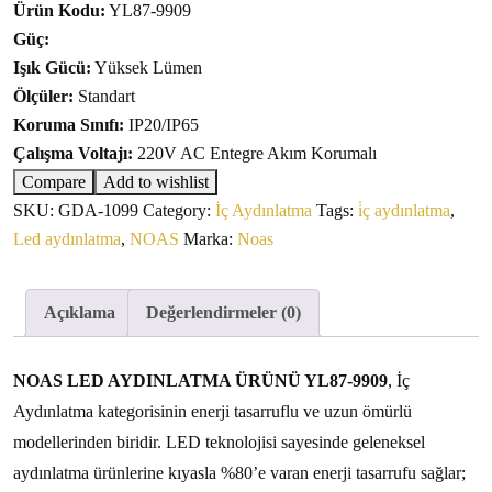
Ürün Kodu:
YL87-9909
Güç:
Işık Gücü:
Yüksek Lümen
Ölçüler:
Standart
Koruma Sınıfı:
IP20/IP65
Çalışma Voltajı:
220V AC Entegre Akım Korumalı
Compare
Add to wishlist
SKU:
GDA-1099
Category:
İç Aydınlatma
Tags:
i̇ç aydınlatma
,
Led aydınlatma
,
NOAS
Marka:
Noas
Açıklama
Değerlendirmeler (0)
NOAS LED AYDINLATMA ÜRÜNÜ YL87-9909
, İç
Aydınlatma kategorisinin enerji tasarruflu ve uzun ömürlü
modellerinden biridir. LED teknolojisi sayesinde geleneksel
aydınlatma ürünlerine kıyasla %80’e varan enerji tasarrufu sağlar;