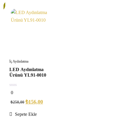
İç Aydınlatma
LED Aydınlatma
Ürünü YL91-0010
0
0
out
of
₺
156,00
₺
250,00
5
Sepete Ekle