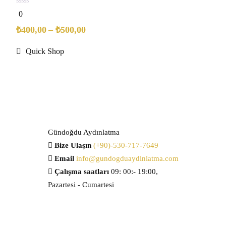
0
0
out
of
₺
400,00
–
₺
500,00
5
Quick Shop
Gündoğdu Aydınlatma
Bize Ulaşın
(+90)-530-717-7649
Email
info@gundogduaydinlatma.com
Çalışma saatları
09: 00:- 19:00,
Pazartesi - Cumartesi