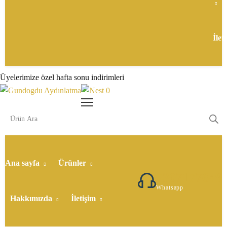
İlet
Üyelerimize özel hafta sonu indirimleri
0
Ana sayfa
Ürünler
5307177649
Whatsapp
Hakkımızda
İletişim