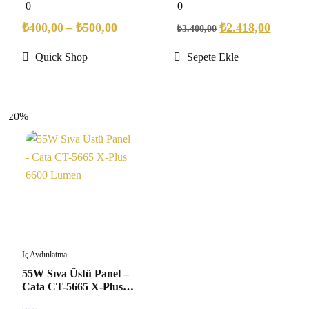
0
0
0
0
out
out
of
of
₺
400,00
–
₺
500,00
₺
2.418,00
₺
3.400,00
5
5
Quick Shop
Sepete Ekle
20%
İç Aydınlatma
55W Sıva Üstü Panel –
Cata CT-5665 X-Plus
6600 Lümen