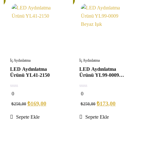
İç Aydınlatma
İç Aydınlatma
LED Aydınlatma
LED Aydınlatma
Ürünü YL41-2150
Ürünü YL99-0009
Beyaz Işık
0
0
0
0
out
out
of
of
₺
169,00
₺
173,00
₺
250,00
₺
250,00
5
5
Sepete Ekle
Sepete Ekle