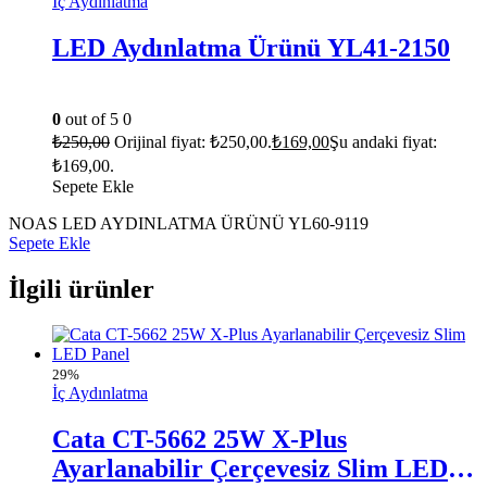
İç Aydınlatma
LED Aydınlatma Ürünü YL41-2150
0
out of 5
0
₺
250,00
Orijinal fiyat: ₺250,00.
₺
169,00
Şu andaki fiyat:
₺169,00.
Sepete Ekle
NOAS LED AYDINLATMA ÜRÜNÜ YL60-9119
Sepete Ekle
İlgili ürünler
29%
İç Aydınlatma
Cata CT-5662 25W X-Plus
Ayarlanabilir Çerçevesiz Slim LED