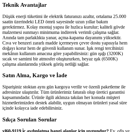
Teknik Avantajlar
Düşük enerji tüketimi ile elektrik faturanızı azaltır, ortalama 25.000
saatin üzerindeki LED ömrü sayesinde uzun yıllar bakım
gerektirmez. Kolay montaj yapısı ile hızlıca kurulur; kaliteli gövde
malzemesi ısınmayı minimuma indirerek verimli çalışma sağlar.
Anında tam parlaklıkta yanar, açma-kapama dayanımı yüksektir.
Cıva ve benzeri zararlı madde içermeyen çevre dostu yapısıyla hem
doğayı korur hem de güvenli kullanım sunar. Işık rengi tercihinizi
mekânın kullanım amacına göre yapabilirsiniz: gün ışığı (3200K)
sıcak ve samimi bir atmosfer oluştururken, beyaz ışık (6500K)
çalışma alanlarında yüksek görüş netliği sağlar.
Satın Alma, Kargo ve İade
Siparişiniz stoktan aynı gün kargoya verilir ve özenli paketleme ile
adresinize ulaştırılır. Tüm ürünlerimiz faturalı olup üretici garantisi
kapsamındadır. Ürünle ilgili aklınıza takılan her konuda müşteri
hizmetlerimizden destek alabilir, uygun olmayan ürünleri yasal süre
içinde kolayca iade edebilirsiniz.
Sıkça Sorulan Sorular
yl60-9119 i̇ç aydınlatma hangi alanlar için uygundur?
Ev, ofis ve