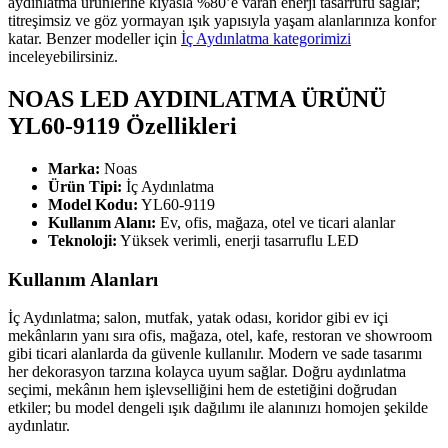
aydınlatma ürünlerine kıyasla %80’e varan enerji tasarrufu sağlar;
titreşimsiz ve göz yormayan ışık yapısıyla yaşam alanlarınıza konfor
katar. Benzer modeller için
İç Aydınlatma kategorimizi
inceleyebilirsiniz.
NOAS LED AYDINLATMA ÜRÜNÜ
YL60-9119 Özellikleri
Marka:
Noas
Ürün Tipi:
İç Aydınlatma
Model Kodu:
YL60-9119
Kullanım Alanı:
Ev, ofis, mağaza, otel ve ticari alanlar
Teknoloji:
Yüksek verimli, enerji tasarruflu LED
Kullanım Alanları
İç Aydınlatma; salon, mutfak, yatak odası, koridor gibi ev içi
mekânların yanı sıra ofis, mağaza, otel, kafe, restoran ve showroom
gibi ticari alanlarda da güvenle kullanılır. Modern ve sade tasarımı
her dekorasyon tarzına kolayca uyum sağlar. Doğru aydınlatma
seçimi, mekânın hem işlevselliğini hem de estetiğini doğrudan
etkiler; bu model dengeli ışık dağılımı ile alanınızı homojen şekilde
aydınlatır.