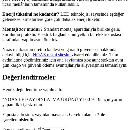
ticari mekânların tamamında kullanılabilir.
Enerji tüketimi ne kadardır?
LED teknolojisi sayesinde eşdeğer
geleneksel armatürlere göre çok daha az enerji tüketir.
Montajı zor mudur?
Standart montaj aparatlarıyla birlikte gelir,
kurulumu pratiktir. Elektrik bağlantısının yetkili bir elektrik ustası
tarafından yapılmasını öneririz.
Noas markasının üretim kalitesi ve garanti güvencesi hakkında
detaylı bilgi için
NOAS resmi sitesini
ziyaret edebilirsiniz. Tüm
aydınlatma çözümlerimiz için
ana sayfamıza
göz atın; stoktan aynı
gün kargo ve güvenli ödeme avantajlarıyla alışverişinizi tamamlayın.
Değerlendirmeler
Henüz değerlendirme yapılmadı.
“NOAS LED AYDINLATMA ÜRÜNÜ YL60-9119” için yorum
yapan ilk kişi siz olun
E-posta adresiniz yayınlanmayacak.
Gerekli alanlar
*
ile
işaretlenmişlerdir
Derecelendirmeniz
*