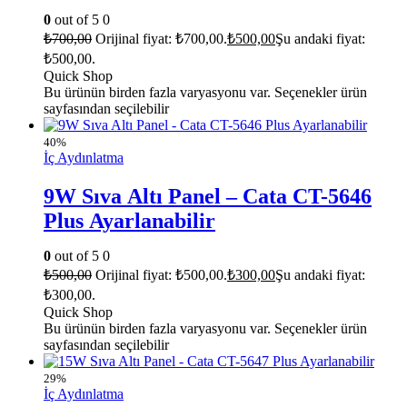
Panel
0
out of 5
0
₺
700,00
Orijinal fiyat: ₺700,00.
₺
500,00
Şu andaki fiyat:
₺500,00.
Quick Shop
Bu ürünün birden fazla varyasyonu var. Seçenekler ürün
sayfasından seçilebilir
40%
İç Aydınlatma
9W Sıva Altı Panel – Cata CT-5646
Plus Ayarlanabilir
0
out of 5
0
₺
500,00
Orijinal fiyat: ₺500,00.
₺
300,00
Şu andaki fiyat:
₺300,00.
Quick Shop
Bu ürünün birden fazla varyasyonu var. Seçenekler ürün
sayfasından seçilebilir
29%
İç Aydınlatma