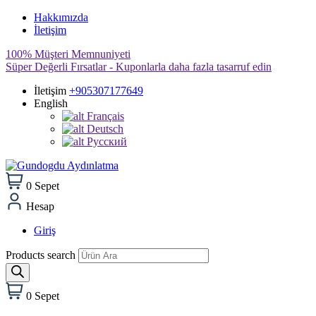
Hakkımızda
İletişim
100% Müşteri Memnuniyeti
Süper Değerli Fırsatlar - Kuponlarla daha fazla tasarruf edin
İletişim
+905307177649
English
Français
Deutsch
Pусский
0
Sepet
Hesap
Giriş
Products search
0
Sepet