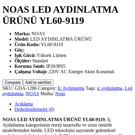
NOAS LED AYDINLATMA
ÜRÜNÜ YL60-9119
Marka:
NOAS
Model:
LED AYDINLATMA ÜRÜNÜ
Ürün Kodu:
YL60-9119
Güç:
Işık Gücü:
Yüksek Lümen
Ölçüler:
Standart
Koruma Sınıfı:
IP20/IP65
Çalışma Voltajı:
220V AC Entegre Akım Korumalı
Compare
Add to wishlist
SKU:
GDA-1286
Category:
İç Aydınlatma
Tags:
i̇ç aydınlatma
,
Led
aydınlatma
,
NOAS
Marka:
Noas
Açıklama
Değerlendirmeler (0)
NOAS LED AYDINLATMA ÜRÜNÜ YL60-9119
, İç
Aydınlatma kategorisinin enerji tasarruflu ve uzun ömürlü
modellerinden biridir. LED teknolojisi sayesinde geleneksel