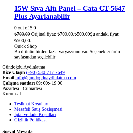
15W Sıva Altı Panel – Cata CT-5647
Plus Ayarlanabilir
0
out of 5
0
₺
700,00
Orijinal fiyat: ₺700,00.
₺
500,00
Şu andaki fiyat:
₺500,00.
Quick Shop
Bu ürünün birden fazla varyasyonu var. Seçenekler ürün
sayfasından seçilebilir
Gündoğdu Aydınlatma
Bize Ulaşın
(+90)-530-717-7649
Email
info@gundogduaydinlatma.com
Çalışma saatları
09: 00:- 19:00,
Pazartesi - Cumartesi
Kurumsal
Teslimat Koşulları
Mesafeli Satış Sözleşmesi
İptal ve İade Koşulları
Gizlilik Politikası
Sosyal Meyada