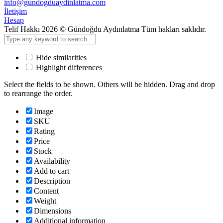
info@gundogduaydinlatma.com
İletişim
Hesap
Telif Hakkı 2026 © Gündoğdu Aydınlatma Tüm hakları saklıdır.
Hide similarities
Highlight differences
Select the fields to be shown. Others will be hidden. Drag and drop
to rearrange the order.
Image
SKU
Rating
Price
Stock
Availability
Add to cart
Description
Content
Weight
Dimensions
Additional information