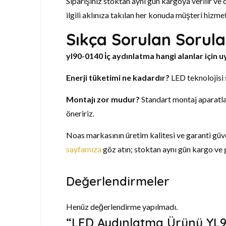
Siparişiniz stoktan aynı gün kargoya verilir ve 
ilgili aklınıza takılan her konuda müşteri hizme
Sıkça Sorulan Sorula
yl90-0140 i̇ç aydınlatma hangi alanlar için
Enerji tüketimi ne kadardır?
LED teknolojisi 
Montajı zor mudur?
Standart montaj aparatları
öneririz.
Noas markasının üretim kalitesi ve garanti güve
sayfamıza
göz atın; stoktan aynı gün kargo ve 
Değerlendirmeler
Henüz değerlendirme yapılmadı.
“LED Aydınlatma Ürünü YL90