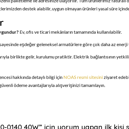
özenli paketleme ile adresinize ulaştırılır. Tüm ürünlerimiz faturalı
tlerimizden destek alabilir, uygun olmayan ürünleri yasal süre içinde
r
 uygundur?
Ev, ofis ve ticari mekânların tamamında kullanılabilir.
sayesinde eşdeğer geleneksel armatürlere göre çok daha az enerji 
yla birlikte gelir, kurulumu pratiktir. Elektrik bağlantısının yetkili
ncesi hakkında detaylı bilgi için
NOAS resmi sitesini
ziyaret edebi
güvenli ödeme avantajlarıyla alışverişinizi tamamlayın.
-0140 40W” için yorum yapan ilk kişi s