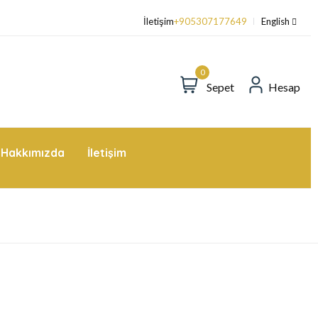
üper Değerli Fırsatlar - Kuponlarla daha fazla tasarruf edin
İletişim
+905307177649
English
0
Sepet
Hesap
Hakkımızda
İletişim