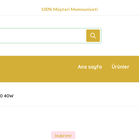
100% Müşteri Memnuniyeti
S
Ana sayfa
Ürünler
40 40W
İndirim!