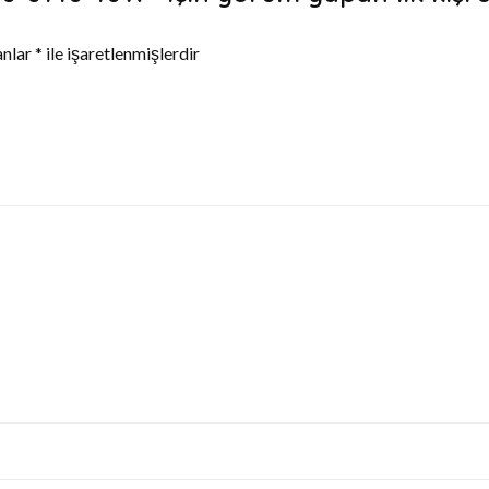
anlar
*
ile işaretlenmişlerdir