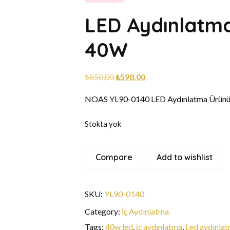
LED Aydınlatm
40W
₺
850,00
₺
598,00
NOAS YL90-0140 LED Aydınlatma Ürünü YL
Stokta yok
Compare
Add to wishlist
SKU:
YL90-0140
Category:
İç Aydınlatma
Tags:
40w led
,
i̇ç aydınlatma
,
Led aydınla