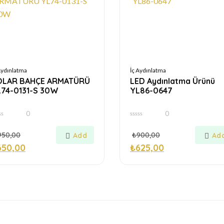
Aydınlatma
İç Aydınlatma
OLAR BAHÇE ARMATÜRÜ
LED Aydınlatma Ürünü
74-0131-S 30W
YL86-0647
0
0
0
out
950,00
₺
900,00
of
5
650,00
₺
625,00