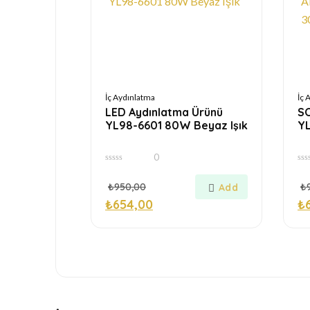
İç Aydınlatma
İç 
LED Aydınlatma Ürünü
S
YL98-6601 80W Beyaz Işık
YL
0
0
0
out
out
₺
950,00
₺
of
of
5
5
₺
654,00
₺