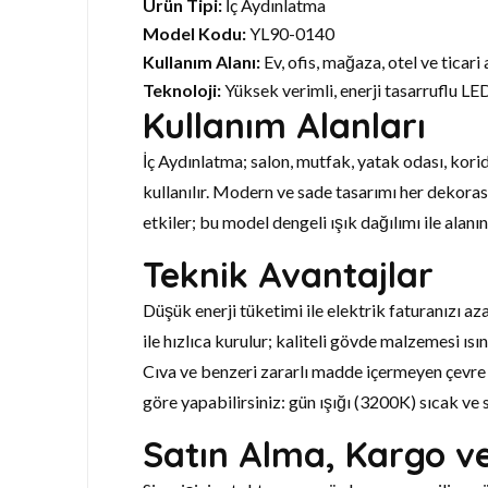
Ürün Tipi:
İç Aydınlatma
Model Kodu:
YL90-0140
Kullanım Alanı:
Ev, ofis, mağaza, otel ve ticari 
Teknoloji:
Yüksek verimli, enerji tasarruflu LE
Kullanım Alanları
İç Aydınlatma; salon, mutfak, yatak odası, korid
kullanılır. Modern ve sade tasarımı her dekora
etkiler; bu model dengeli ışık dağılımı ile alanı
Teknik Avantajlar
Düşük enerji tüketimi ile elektrik faturanızı a
ile hızlıca kurulur; kaliteli gövde malzemesi 
Cıva ve benzeri zararlı madde içermeyen çevre 
göre yapabilirsiniz: gün ışığı (3200K) sıcak ve
Satın Alma, Kargo v