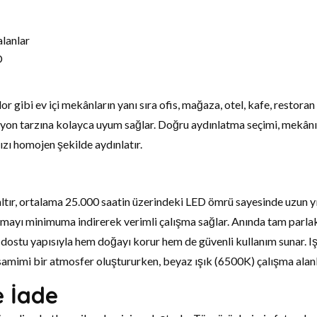
alanlar
D
or gibi ev içi mekânların yanı sıra ofis, mağaza, otel, kafe, restor
syon tarzına kolayca uyum sağlar. Doğru aydınlatma seçimi, mekânı
nızı homojen şekilde aydınlatır.
zaltır, ortalama 25.000 saatin üzerindeki LED ömrü sayesinde uzun 
ısınmayı minimuma indirerek verimli çalışma sağlar. Anında tam par
dostu yapısıyla hem doğayı korur hem de güvenli kullanım sunar. Iş
 samimi bir atmosfer oluştururken, beyaz ışık (6500K) çalışma alanl
e İade