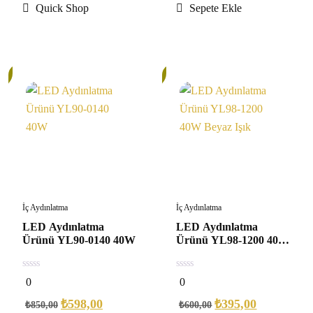
Quick Shop
Sepete Ekle
35%
İç Aydınlatma
İç Aydınlatma
LED Aydınlatma
LED Aydınlatma
Ürünü YL90-0140 40W
Ürünü YL98-1200 40W
Beyaz Işık
0
0
0
0
out
out
of
of
₺
598,00
₺
395,00
₺
850,00
₺
600,00
5
5