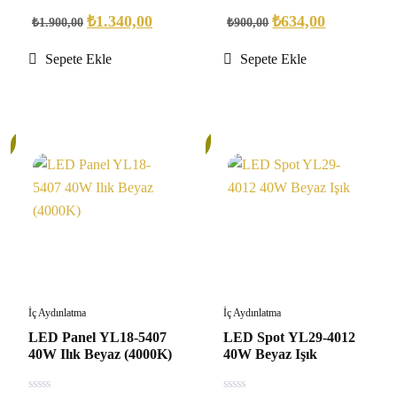
of
of
₺
1.340,00
₺
634,00
₺
1.900,00
₺
900,00
5
5
Sepete Ekle
Sepete Ekle
32%
İç Aydınlatma
İç Aydınlatma
LED Panel YL18-5407
LED Spot YL29-4012
40W Ilık Beyaz (4000K)
40W Beyaz Işık