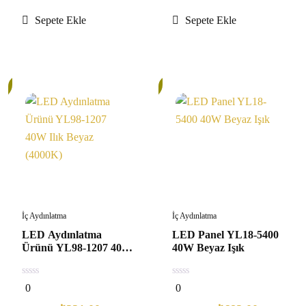
Sepete Ekle
Sepete Ekle
32%
İç Aydınlatma
İç Aydınlatma
LED Aydınlatma
LED Panel YL18-5400
Ürünü YL98-1207 40W
40W Beyaz Işık
Ilık Beyaz (4000K)
0
0
0
0
out
out
of
of