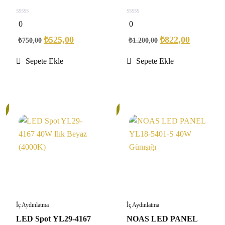
0
0
0
0
out
out
of
of
₺
525,00
₺
822,00
₺
750,00
₺
1.200,00
5
5
Sepete Ekle
Sepete Ekle
30%
İç Aydınlatma
İç Aydınlatma
LED Spot YL29-4167
NOAS LED PANEL