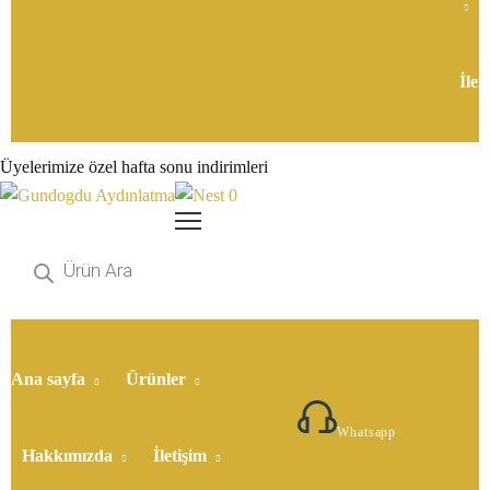
İlet
Üyelerimize özel hafta sonu indirimleri
0
Ana sayfa
Ürünler
5307177649
Whatsapp
Hakkımızda
İletişim