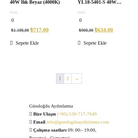
40W Ilık Beyaz (4000K)
YL18-5401-S 40W
Günışığı
0
0
0
0
out
out
of
of
₺
717,00
₺
634,00
₺
1.100,00
₺
900,00
5
5
Sepete Ekle
Sepete Ekle
1
2
→
Gündoğdu Aydınlatma
Bize Ulaşın
(+90)-530-717-7649
Email
info@gundogduaydinlatma.com
Çalışma saatları
09: 00:- 19:00,