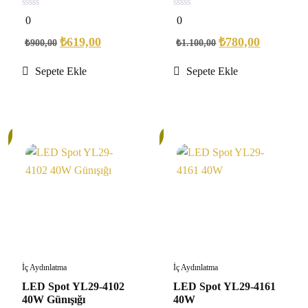
0
0
0
0
out
out
of
of
₺
619,00
₺
780,00
₺
900,00
₺
1.100,00
5
5
Sepete Ekle
Sepete Ekle
32%
İç Aydınlatma
İç Aydınlatma
LED Spot YL29-4102
LED Spot YL29-4161
40W Günışığı
40W