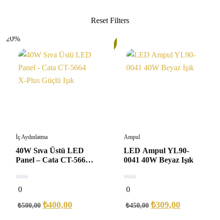
20%
32%
İç Aydınlatma
Ampul
40W Sıva Üstü LED
LED Ampul YL90-
Panel – Cata CT-5664
0041 40W Beyaz Işık
X-Plus Güçlü Işık
0
0
0
0
out
out
of
of
₺
400,00
₺
309,00
₺
500,00
₺
450,00
5
5