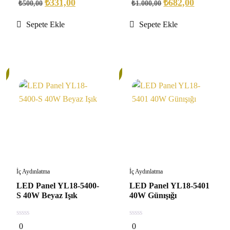
₺
331,00
₺
682,00
₺
500,00
₺
1.000,00
5
5
Sepete Ekle
Sepete Ekle
30%
İç Aydınlatma
İç Aydınlatma
LED Panel YL18-5400-
LED Panel YL18-5401
S 40W Beyaz Işık
40W Günışığı
0
0
0
0
out
out