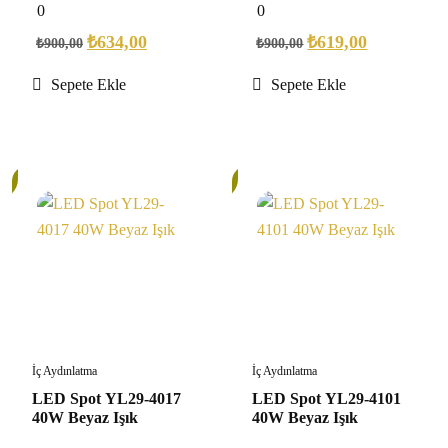
0
0
0
0
out
out
of
of
₺
634,00
₺
619,00
₺
900,00
₺
900,00
5
5
Sepete Ekle
Sepete Ekle
30%
İç Aydınlatma
İç Aydınlatma
LED Spot YL29-4017
LED Spot YL29-4101
40W Beyaz Işık
40W Beyaz Işık