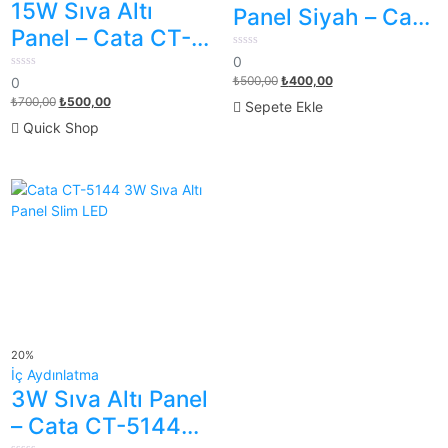
15W Sıva Altı
Panel Siyah – Cata
Panel – Cata CT-
CT-5650 Zümrüt
0
5647 Plus
0
LED Spot
out
0
₺
500,00
₺
400,00
0
of
Ayarlanabilir
out
5
₺
700,00
₺
500,00
of
Sepete Ekle
5
Quick Shop
20%
İç Aydınlatma
3W Sıva Altı Panel
– Cata CT-5144