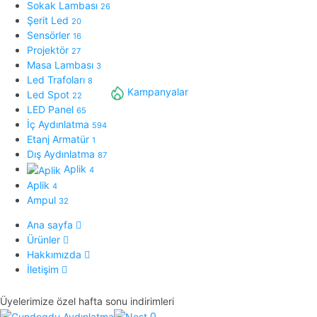
Sokak Lambası
26
Şerit Led
20
Sensörler
16
Projektör
27
Masa Lambası
3
Led Trafoları
8
Kampanyalar
Led Spot
22
LED Panel
65
İç Aydınlatma
594
Etanj Armatür
1
Dış Aydınlatma
87
Aplik
4
Aplik
4
Ampul
32
Ana sayfa
Ürünler
Hakkımızda
İletişim
Üyelerimize özel hafta sonu indirimleri
0