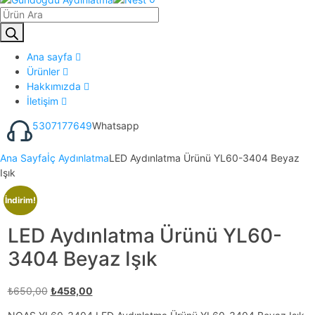
Ana sayfa
Ürünler
Hakkımızda
İletişim
5307177649
Whatsapp
Ana Sayfa
İç Aydınlatma
LED Aydınlatma Ürünü YL60-3404 Beyaz
Işık
İndirim!
LED Aydınlatma Ürünü YL60-
3404 Beyaz Işık
₺
650,00
₺
458,00