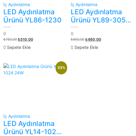
İç Aydınlatma
İç Aydınlatma
LED Aydınlatma
LED Aydınlatma
Ürünü YL86-1230
Ürünü YL89-3054
54W
0
0
0
0
out
out
₺
750,00
₺
510,00
₺
650,00
₺
460,00
of
of
5
5
Sepete Ekle
Sepete Ekle
33%
İç Aydınlatma
LED Aydınlatma
Ürünü YL14-1024