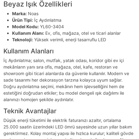
Beyaz Işık Özellikleri
Marka:
Noas
Ürün Tipi:
İç Aydınlatma
Model Kodu:
YL60-3404
Kullanım Alanı:
Ev, ofis, mağaza, otel ve ticari alanlar
Teknoloji:
Yüksek verimli, enerji tasarruflu LED
Kullanım Alanları
İç Aydınlatma; salon, mutfak, yatak odası, koridor gibi ev içi
mekânların yanı sıra ofis, mağaza, otel, kafe, restoran ve
showroom gibi ticari alanlarda da güvenle kullanılır. Modern ve
sade tasarımı her dekorasyon tarzına kolayca uyum sağlar.
Doğru aydınlatma seçimi, mekânın hem işlevselliğini hem de
estetiğini doğrudan etkiler; bu model dengeli ışık dağılımı ile
alanınızı homojen şekilde aydınlatır.
Teknik Avantajlar
Düşük enerji tüketimi ile elektrik faturanızı azaltır, ortalama
25.000 saatin üzerindeki LED ömrü sayesinde uzun yıllar bakım
gerektirmez. Kolay montaj yapısı ile hızlıca kurulur; kaliteli gövde