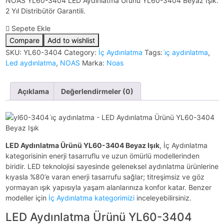
NOAS YL60-3404 LED Aydınlatma Ürünü YL60-3404 Beyaz Işık.
2 Yıl Distribütör Garantili.
Sepete Ekle
Compare
Add to wishlist
SKU:
YL60-3404
Category:
İç Aydınlatma
Tags:
i̇ç aydınlatma
,
Led aydınlatma
,
NOAS
Marka:
Noas
Açıklama
Değerlendirmeler (0)
LED Aydınlatma Ürünü YL60-3404 Beyaz Işık
, İç Aydınlatma
kategorisinin enerji tasarruflu ve uzun ömürlü modellerinden
biridir. LED teknolojisi sayesinde geleneksel aydınlatma ürünlerine
kıyasla %80’e varan enerji tasarrufu sağlar; titreşimsiz ve göz
yormayan ışık yapısıyla yaşam alanlarınıza konfor katar. Benzer
modeller için
İç Aydınlatma kategorimizi
inceleyebilirsiniz.
LED Aydınlatma Ürünü YL60-3404