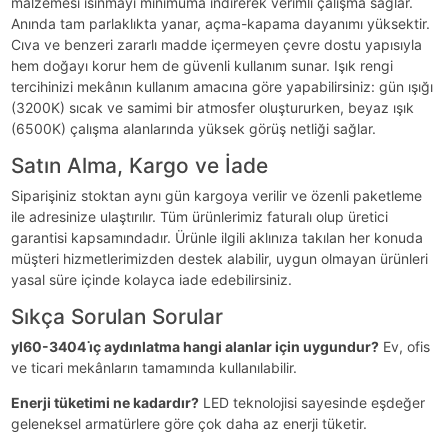
malzemesi ısınmayı minimuma indirerek verimli çalışma sağlar.
Anında tam parlaklıkta yanar, açma-kapama dayanımı yüksektir.
Cıva ve benzeri zararlı madde içermeyen çevre dostu yapısıyla
hem doğayı korur hem de güvenli kullanım sunar. Işık rengi
tercihinizi mekânın kullanım amacına göre yapabilirsiniz: gün ışığı
(3200K) sıcak ve samimi bir atmosfer oluştururken, beyaz ışık
(6500K) çalışma alanlarında yüksek görüş netliği sağlar.
Satın Alma, Kargo ve İade
Siparişiniz stoktan aynı gün kargoya verilir ve özenli paketleme
ile adresinize ulaştırılır. Tüm ürünlerimiz faturalı olup üretici
garantisi kapsamındadır. Ürünle ilgili aklınıza takılan her konuda
müşteri hizmetlerimizden destek alabilir, uygun olmayan ürünleri
yasal süre içinde kolayca iade edebilirsiniz.
Sıkça Sorulan Sorular
yl60-3404 i̇ç aydınlatma hangi alanlar için uygundur?
Ev, ofis
ve ticari mekânların tamamında kullanılabilir.
Enerji tüketimi ne kadardır?
LED teknolojisi sayesinde eşdeğer
geleneksel armatürlere göre çok daha az enerji tüketir.