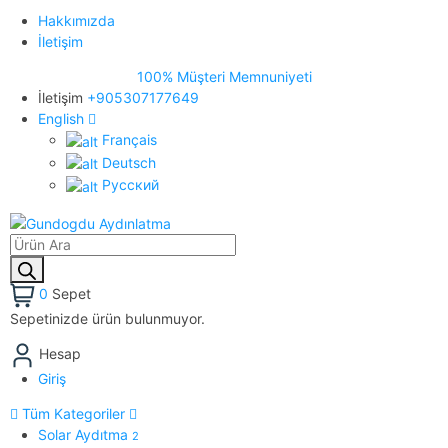
Hakkımızda
İletişim
100% Müşteri Memnuniyeti
İletişim
+905307177649
English
Français
Deutsch
Pусский
0
Sepet
Sepetinizde ürün bulunmuyor.
Hesap
Giriş
Tüm Kategoriler
Solar Aydıtma
2