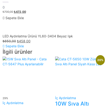
24W
0
0
out
₺
700,00
₺
472,00
of
5
Sepete Ekle
LED Aydınlatma Ürünü YL60-3404 Beyaz Işık
₺
650,00
₺
458,00
Sepete Ekle
İlgili ürünler
20%
İç Aydınlatma
29%
10W Sıva Altı
İç Aydınlatma