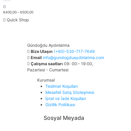
Slim LED Spot
0
0
out
₺
400,00
–
₺
500,00
of
5
Quick Shop
Gündoğdu Aydınlatma
Bize Ulaşın
(+90)-530-717-7649
Email
info@gundogduaydinlatma.com
Çalışma saatları
09: 00:- 19:00,
Pazartesi - Cumartesi
Kurumsal
Teslimat Koşulları
Mesafeli Satış Sözleşmesi
İptal ve İade Koşulları
Gizlilik Politikası
Sosyal Meyada