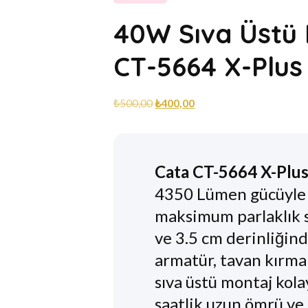
40W Sıva Üstü 
CT-5664 X-Plus 
₺
500,00
₺
400,00
Cata CT-5664 X-Plus
4350 Lümen gücüyle g
maksimum parlaklık s
ve 3.5 cm derinliğin
armatür, tavan kırm
sıva üstü montaj kola
saatlik uzun ömrü v