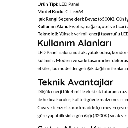
Ürün Tipi:
LED Panel
Model Kodu:
CT-5664
Işık Rengi Seçenekleri:
Beyaz (6500K), Gün Iş
Kullanım Alanı:
Ev, ofis, mağaza, otel ve ticari 
Teknoloji:
Yüksek verimli, enerji tasarruflu LE
Kullanım Alanları
LED Panel; salon, mutfak, yatak odası, koridor g
kullanılır. Modern ve sade tasarımı her dekora
etkiler; bu model dengeli ışık dağılımı ile alanı
Teknik Avantajlar
Düşük enerji tüketimi ile elektrik faturanızı a
ile hızlıca kurulur; kaliteli gövde malzemesi 
Cıva ve benzeri zararlı madde içermeyen çevre 
göre yapabilirsiniz: gün ışığı (3200K) sıcak ve