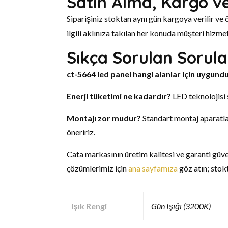
Satın Alma, Kargo v
Siparişiniz stoktan aynı gün kargoya verilir ve 
ilgili aklınıza takılan her konuda müşteri hizme
Sıkça Sorulan Sorula
ct-5664 led panel hangi alanlar için uygund
Enerji tüketimi ne kadardır?
LED teknolojisi 
Montajı zor mudur?
Standart montaj aparatları
öneririz.
Cata markasının üretim kalitesi ve garanti güve
çözümlerimiz için
ana sayfamıza
göz atın; stok
Işık Rengi
Gün Işığı (3200K)