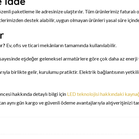
e İade
özenli paketleme ile adresinize ulaştırılır. Tüm ürünlerimiz faturalı
tlerimizden destek alabilir, uygun olmayan ürünleri yasal süre içinde
r
ur?
Ev, ofis ve ticari mekânların tamamında kullanılabilir.
sayesinde eşdeğer geleneksel armatürlere göre çok daha az enerji 
yla birlikte gelir, kurulumu pratiktir. Elektrik bağlantısının yetkili
ncesi hakkında detaylı bilgi için
LED teknolojisi hakkındaki kayna
tan aynı gün kargo ve güvenli ödeme avantajlarıyla alışverişinizi t