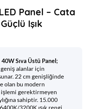
LED Panel – Cata
Güçlü Işık
 40W Sıva Üstü Panel;
eniş alanlar için
unar. 22 cm genişliğinde
de olan bu modern
a işlemi gerektirmeyen
ylığına sahiptir. 15.000
e 6400K/3200K ışık rengi