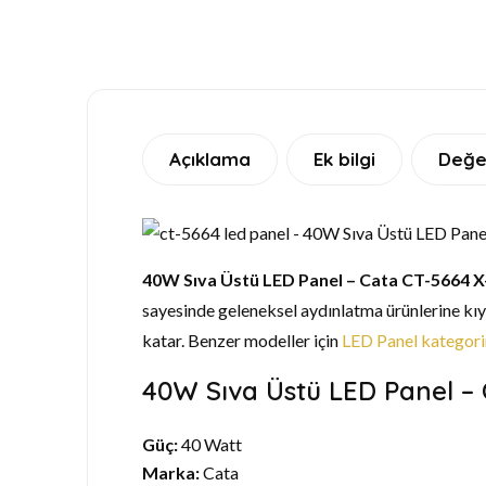
Açıklama
Ek bilgi
Değe
40W Sıva Üstü LED Panel – Cata CT-5664 X-
sayesinde geleneksel aydınlatma ürünlerine kıya
katar. Benzer modeller için
LED Panel kategori
40W Sıva Üstü LED Panel – C
Güç:
40 Watt
Marka:
Cata