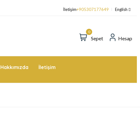
üper Değerli Fırsatlar - Kuponlarla daha fazla tasarruf edin
İletişim
+905307177649
English
0
Sepet
Hesap
Hakkımızda
İletişim