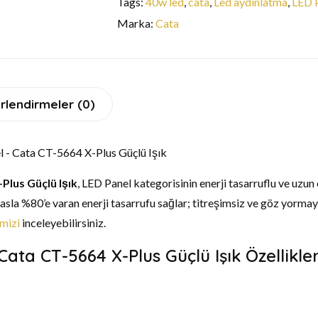
Tags:
40w led
,
cata
,
Led aydınlatma
,
LED 
Marka:
Cata
rlendirmeler (0)
Plus Güçlü Işık
, LED Panel kategorisinin enerji tasarruflu ve uzun
sla %80’e varan enerji tasarrufu sağlar; titreşimsiz ve göz yormay
mizi
inceleyebilirsiniz.
ata CT-5664 X-Plus Güçlü Işık Özellikler