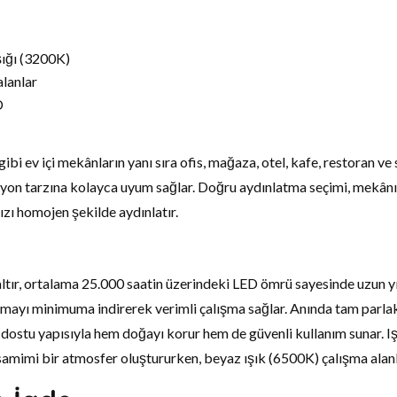
ığı (3200K)
alanlar
D
ibi ev içi mekânların yanı sıra ofis, mağaza, otel, kafe, restoran v
syon tarzına kolayca uyum sağlar. Doğru aydınlatma seçimi, mekânı
nızı homojen şekilde aydınlatır.
zaltır, ortalama 25.000 saatin üzerindeki LED ömrü sayesinde uzun 
ısınmayı minimuma indirerek verimli çalışma sağlar. Anında tam par
dostu yapısıyla hem doğayı korur hem de güvenli kullanım sunar. Iş
 samimi bir atmosfer oluştururken, beyaz ışık (6500K) çalışma alanl