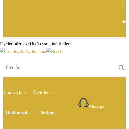
İlet
Üyelerimize özel hafta sonu indirimleri
0
Ana sayfa
Ürünler
5307177649
Whatsapp
Hakkımızda
İletişim