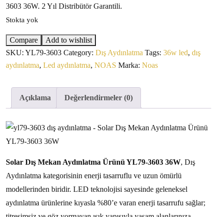
3603 36W. 2 Yıl Distribütör Garantili.
Stokta yok
Compare
Add to wishlist
SKU:
YL79-3603
Category:
Dış Aydınlatma
Tags:
36w led
,
dış
aydınlatma
,
Led aydınlatma
,
NOAS
Marka:
Noas
Açıklama
Değerlendirmeler (0)
Solar Dış Mekan Aydınlatma Ürünü YL79-3603 36W
, Dış
Aydınlatma kategorisinin enerji tasarruflu ve uzun ömürlü
modellerinden biridir. LED teknolojisi sayesinde geleneksel
aydınlatma ürünlerine kıyasla %80’e varan enerji tasarrufu sağlar;
titreşimsiz ve göz yormayan ışık yapısıyla yaşam alanlarınıza