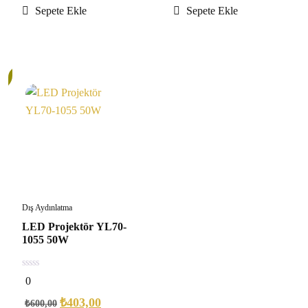
Sepete Ekle
Sepete Ekle
Dış Aydınlatma
LED Projektör YL70-
1055 50W
0
0
out
of
₺
403,00
₺
600,00
5