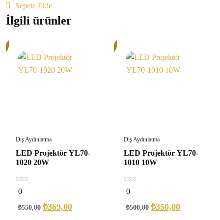
Sepete Ekle
İlgili ürünler
30%
Dış Aydınlatma
Dış Aydınlatma
LED Projektör YL70-
LED Projektör YL70-
1020 20W
1010 10W
0
0
0
0
out
out
of
of
₺
369,00
₺
350,00
₺
550,00
₺
500,00
5
5