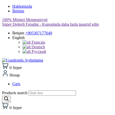
Hakkımızda
İletişim
100% Müşteri Memnuniyeti
Süper Değerli Fırsatlar - Kuponlarla daha fazla tasarruf edin
İletişim
+905307177649
English
Français
Deutsch
Pусский
0
Sepet
Hesap
Giriş
Products search
0
Sepet