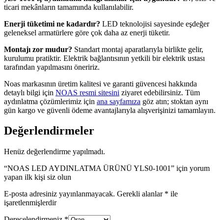
ticari mekânların tamamında kullanılabilir.
Enerji tüketimi ne kadardır?
LED teknolojisi sayesinde eşdeğer
geleneksel armatürlere göre çok daha az enerji tüketir.
Montajı zor mudur?
Standart montaj aparatlarıyla birlikte gelir,
kurulumu pratiktir. Elektrik bağlantısının yetkili bir elektrik ustası
tarafından yapılmasını öneririz.
Noas markasının üretim kalitesi ve garanti güvencesi hakkında
detaylı bilgi için
NOAS resmi sitesini
ziyaret edebilirsiniz. Tüm
aydınlatma çözümlerimiz için
ana sayfamıza
göz atın; stoktan aynı
gün kargo ve güvenli ödeme avantajlarıyla alışverişinizi tamamlayın.
Değerlendirmeler
Henüz değerlendirme yapılmadı.
“NOAS LED AYDINLATMA ÜRÜNÜ YLS0-1001” için yorum
yapan ilk kişi siz olun
E-posta adresiniz yayınlanmayacak.
Gerekli alanlar
*
ile
işaretlenmişlerdir
Derecelendirmeniz
*