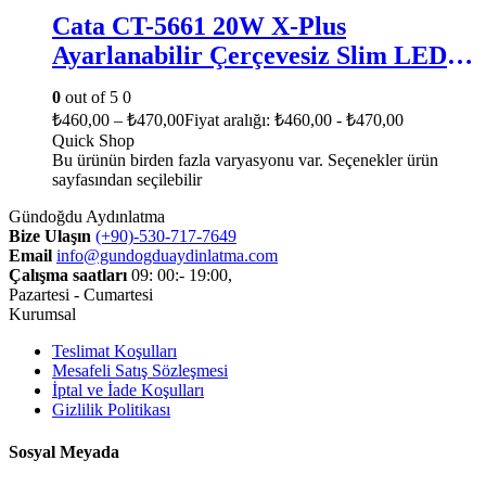
Cata CT-5661 20W X-Plus
Ayarlanabilir Çerçevesiz Slim LED
Panel
0
out of 5
0
₺
460,00
–
₺
470,00
Fiyat aralığı: ₺460,00 - ₺470,00
Quick Shop
Bu ürünün birden fazla varyasyonu var. Seçenekler ürün
sayfasından seçilebilir
Gündoğdu Aydınlatma
Bize Ulaşın
(+90)-530-717-7649
Email
info@gundogduaydinlatma.com
Çalışma saatları
09: 00:- 19:00,
Pazartesi - Cumartesi
Kurumsal
Teslimat Koşulları
Mesafeli Satış Sözleşmesi
İptal ve İade Koşulları
Gizlilik Politikası
Sosyal Meyada