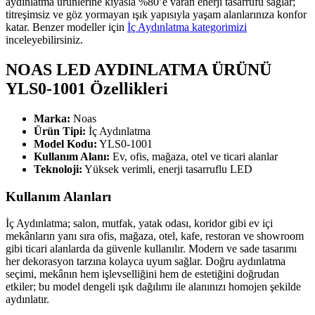
aydınlatma ürünlerine kıyasla %80’e varan enerji tasarrufu sağlar;
titreşimsiz ve göz yormayan ışık yapısıyla yaşam alanlarınıza konfor
katar. Benzer modeller için
İç Aydınlatma kategorimizi
inceleyebilirsiniz.
NOAS LED AYDINLATMA ÜRÜNÜ
YLS0-1001 Özellikleri
Marka:
Noas
Ürün Tipi:
İç Aydınlatma
Model Kodu:
YLS0-1001
Kullanım Alanı:
Ev, ofis, mağaza, otel ve ticari alanlar
Teknoloji:
Yüksek verimli, enerji tasarruflu LED
Kullanım Alanları
İç Aydınlatma; salon, mutfak, yatak odası, koridor gibi ev içi
mekânların yanı sıra ofis, mağaza, otel, kafe, restoran ve showroom
gibi ticari alanlarda da güvenle kullanılır. Modern ve sade tasarımı
her dekorasyon tarzına kolayca uyum sağlar. Doğru aydınlatma
seçimi, mekânın hem işlevselliğini hem de estetiğini doğrudan
etkiler; bu model dengeli ışık dağılımı ile alanınızı homojen şekilde
aydınlatır.