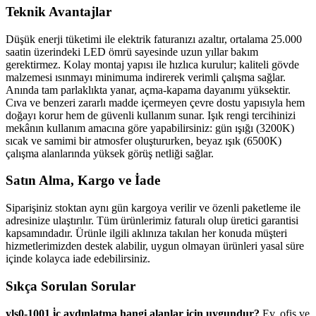
Teknik Avantajlar
Düşük enerji tüketimi ile elektrik faturanızı azaltır, ortalama 25.000
saatin üzerindeki LED ömrü sayesinde uzun yıllar bakım
gerektirmez. Kolay montaj yapısı ile hızlıca kurulur; kaliteli gövde
malzemesi ısınmayı minimuma indirerek verimli çalışma sağlar.
Anında tam parlaklıkta yanar, açma-kapama dayanımı yüksektir.
Cıva ve benzeri zararlı madde içermeyen çevre dostu yapısıyla hem
doğayı korur hem de güvenli kullanım sunar. Işık rengi tercihinizi
mekânın kullanım amacına göre yapabilirsiniz: gün ışığı (3200K)
sıcak ve samimi bir atmosfer oluştururken, beyaz ışık (6500K)
çalışma alanlarında yüksek görüş netliği sağlar.
Satın Alma, Kargo ve İade
Siparişiniz stoktan aynı gün kargoya verilir ve özenli paketleme ile
adresinize ulaştırılır. Tüm ürünlerimiz faturalı olup üretici garantisi
kapsamındadır. Ürünle ilgili aklınıza takılan her konuda müşteri
hizmetlerimizden destek alabilir, uygun olmayan ürünleri yasal süre
içinde kolayca iade edebilirsiniz.
Sıkça Sorulan Sorular
yls0-1001 i̇ç aydınlatma hangi alanlar için uygundur?
Ev, ofis ve