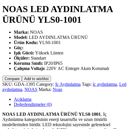
NOAS LED AYDINLATMA
ÜRÜNÜ YLS0-1001
Marka:
NOAS
Model:
LED AYDINLATMA ÜRÜNÜ
Ürün Kodu:
YLS0-1001
Güç:
Işık Gücü:
Yüksek Lümen
Ölçüler:
Standart
Koruma Sınıfı:
IP20/IP65
Çalışma Voltajı:
220V AC Entegre Akım Korumalı
Compare
Add to wishlist
SKU:
GDA-1395
Category:
İç Aydınlatma
Tags:
i̇ç aydınlatma
,
Led
aydınlatma
,
NOAS
Marka:
Noas
Açıklama
Değerlendirmeler (0)
NOAS LED AYDINLATMA ÜRÜNÜ YLS0-1001
, İç
Aydınlatma kategorisinin enerji tasarruflu ve uzun ömürlü
modellerinden biridir. LED teknolojisi sayesinde geleneksel