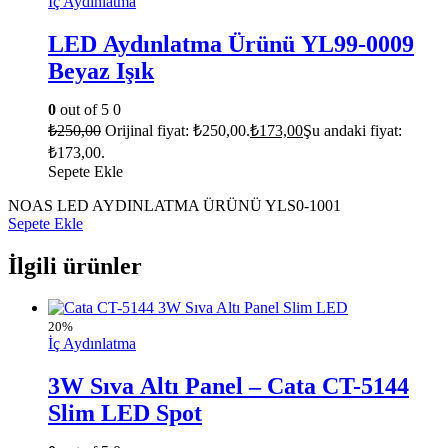
İç Aydınlatma
LED Aydınlatma Ürünü YL99-0009
Beyaz Işık
0
out of 5
0
₺
250,00
Orijinal fiyat: ₺250,00.
₺
173,00
Şu andaki fiyat:
₺173,00.
Sepete Ekle
NOAS LED AYDINLATMA ÜRÜNÜ YLS0-1001
Sepete Ekle
İlgili ürünler
20%
İç Aydınlatma
3W Sıva Altı Panel – Cata CT-5144
Slim LED Spot