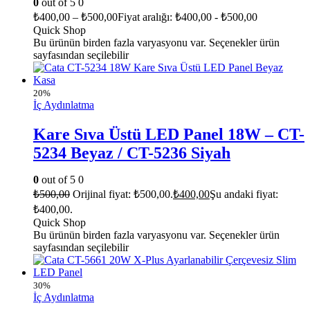
0
out of 5
0
₺
400,00
–
₺
500,00
Fiyat aralığı: ₺400,00 - ₺500,00
Quick Shop
Bu ürünün birden fazla varyasyonu var. Seçenekler ürün
sayfasından seçilebilir
20%
İç Aydınlatma
Kare Sıva Üstü LED Panel 18W – CT-
5234 Beyaz / CT-5236 Siyah
0
out of 5
0
₺
500,00
Orijinal fiyat: ₺500,00.
₺
400,00
Şu andaki fiyat:
₺400,00.
Quick Shop
Bu ürünün birden fazla varyasyonu var. Seçenekler ürün
sayfasından seçilebilir
30%
İç Aydınlatma