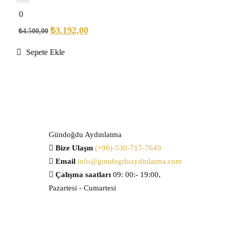
0
0
out
of
₺
3.192,00
₺
4.500,00
5
Sepete Ekle
Gündoğdu Aydınlatma
Bize Ulaşın
(+90)-530-717-7649
Email
info@gundogduaydinlatma.com
Çalışma saatları
09: 00:- 19:00,
Pazartesi - Cumartesi