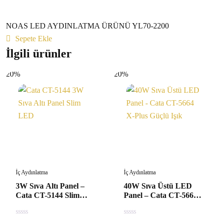
NOAS LED AYDINLATMA ÜRÜNÜ YL70-2200
Sepete Ekle
İlgili ürünler
20%
20%
İç Aydınlatma
İç Aydınlatma
3W Sıva Altı Panel –
40W Sıva Üstü LED
Cata CT-5144 Slim
Panel – Cata CT-5664
LED Spot
X-Plus Güçlü Işık