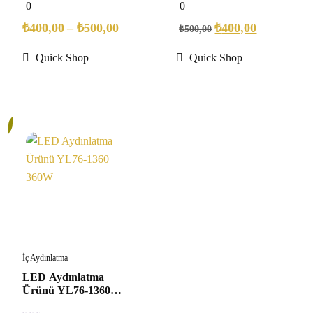
0
0
0
0
out
out
of
of
₺
400,00
–
₺
500,00
₺
400,00
₺
500,00
5
5
Quick Shop
Quick Shop
İç Aydınlatma
LED Aydınlatma
Ürünü YL76-1360
360W