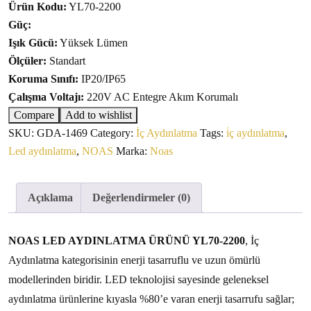
Ürün Kodu:
YL70-2200
Güç:
Işık Gücü:
Yüksek Lümen
Ölçüler:
Standart
Koruma Sınıfı:
IP20/IP65
Çalışma Voltajı:
220V AC Entegre Akım Korumalı
Compare
Add to wishlist
SKU:
GDA-1469
Category:
İç Aydınlatma
Tags:
i̇ç aydınlatma
,
Led aydınlatma
,
NOAS
Marka:
Noas
Açıklama
Değerlendirmeler (0)
NOAS LED AYDINLATMA ÜRÜNÜ YL70-2200
, İç
Aydınlatma kategorisinin enerji tasarruflu ve uzun ömürlü
modellerinden biridir. LED teknolojisi sayesinde geleneksel
aydınlatma ürünlerine kıyasla %80’e varan enerji tasarrufu sağlar;