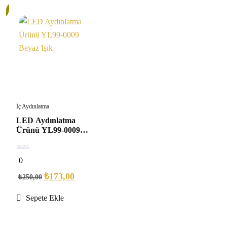
İç Aydınlatma
LED Aydınlatma
Ürünü YL99-0009
Beyaz Işık
0
0
out
of
₺
173,00
₺
250,00
5
Sepete Ekle