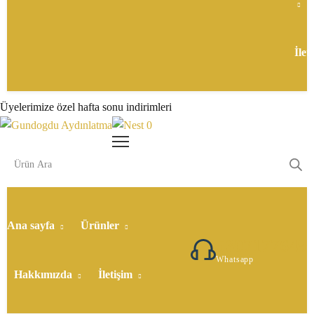
İlet
Üyelerimize özel hafta sonu indirimleri
0
Ana sayfa
Ürünler
5307177649
Whatsapp
Hakkımızda
İletişim