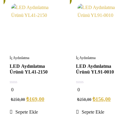
İç Aydınlatma
İç Aydınlatma
LED Aydınlatma
LED Aydınlatma
Ürünü YL41-2150
Ürünü YL91-0010
0
0
0
0
out
out
of
of
₺
169,00
₺
156,00
₺
250,00
₺
250,00
5
5
Sepete Ekle
Sepete Ekle